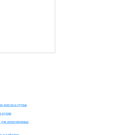
е кресла и стулья
е кухни
 для переговорных
ы и кафедры