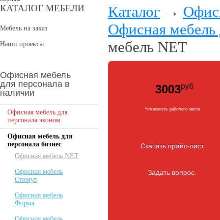
КАТАЛОГ МЕБЕЛИ
Каталог
→
Офисн
Офисная мебель 
Мебель на заказ
мебель NET
Наши проекты
Офисная мебель
для персонала в
руб
3003
наличии
*cтоимость рабочего места
Офисная мебель для
персонала эконом
Офисная мебель для
персонала бизнес
Скачать прайс-лист
Офисная мебель NET
Офисная мебель
Задать вопрос.
Стимул
Офисная мебель
Форма
Офисная мебель