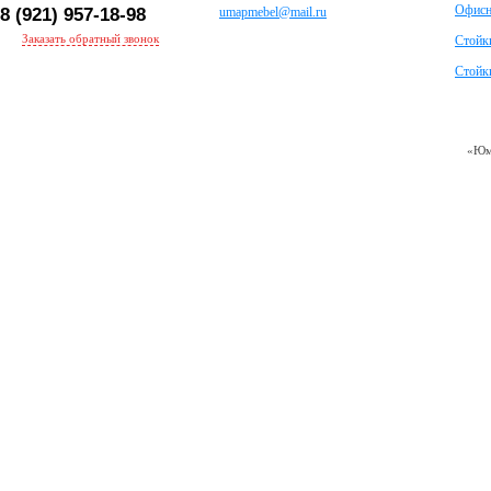
Офисн
8 (921) 957-18-98
umapmebel@mail.ru
Заказать обратный звонок
Стойк
Стойки
«Юм