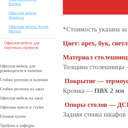
Берлин
Офисная мебель
Формула
Офисная мебель Актив
*Стоимость указана за
Металл
Цвет:
орех
,
бук
,
свет
Офисная мебель для
персонала премиум
Материал столешни
Толщина столешницы
Офисная мебель для
руководителя в наличии
Покрытие —
термоу
Стойки ресепшн в наличии
Стойки ресепшн на заказ
Кромка —
ПВХ 2 мм
Офисная мебель на заказ
Опоры столов —
ДСП
Офисные кресла и стулья
Задняя стенка шкафов
Готовые кухни
Трибуны и кафедры